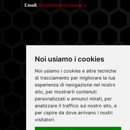
Email:
info@metalcoloralcamo.it
Noi usiamo i cookies
Noi usiamo i cookies e altre tecniche
di tracciamento per migliorare la tua
Copyrights © 2026 METAL COLOR S.A.S. di
esperienza di navigazione nel nostro
sito, per mostrarti contenuti
Sottile Antonio & C. Tutti i diritti riservati.
personalizzati e annunci mirati, per
Partita Iva: 02429750819 /
analizzare il traffico sul nostro sito, e
Privacy e Cookie Policy
per capire da dove arrivano i nostri
visitatori.